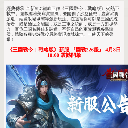
經典傳承 全新
《三國戰令：戰略版》火熱下
SLG巔峰巨作
載中。
遊戲擁唯美寫實畫風，並開創了沙盤征戰，豐富武將
派遣，結盟攻城爭霸等創新玩法。在這裡你可以是三國的統
治者，或是治世之能臣，或是三軍之統帥，或是一方割據勢
力。百位三國名將任君調遣，率領自己的軍隊迎戰各路諸
侯，體驗各種史詩戰役最終實現攻城掠地、一統天下的榮
耀！
《三國戰令：戰略版》新服 『國戰226服』 4月8日
10:00 震憾開啟