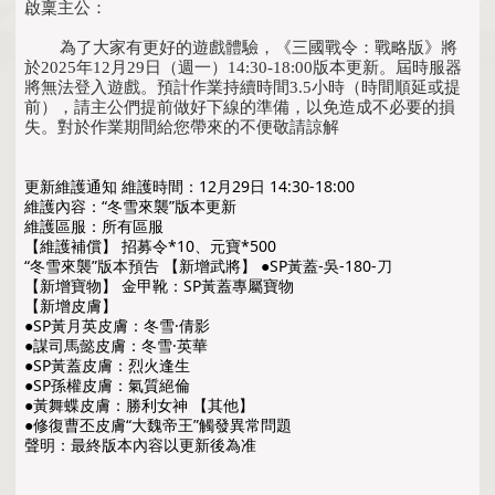
啟稟主公：
為了大家有更好的遊戲體驗，《三國戰令：戰略版》將
於2025年12月29日（週一）14:30-18:00版本更新。屆時服器
將無法登入遊戲。預計作業持續時間3.5小時（時間順延或提
前），請主公們提前做好下線的準備，以免造成不必要的損
失。對於作業期間給您帶來的不便敬請諒解
更新維護通知 維護時間：12月29日 14:30-18:00 
維護內容：“冬雪來襲”版本更新 
維護區服：所有區服 
【維護補償】 招募令*10、元寶*500 
“冬雪來襲”版本預告 【新增武將】 ●SP黃蓋-吳-180-刀
【新增寶物】 金甲靴：SP黃蓋專屬寶物 
【新增皮膚】 
●SP黃月英皮膚：冬雪·倩影 
●謀司馬懿皮膚：冬雪·英華 
●SP黃蓋皮膚：烈火逢生 
●SP孫權皮膚：氣質絕倫 
●黃舞蝶皮膚：勝利女神 【其他】 
●修復曹丕皮膚“大魏帝王”觸發異常問題 
聲明：最終版本內容以更新後為准